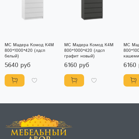
МС Мадера Комод К4М
МС Мадера Комод К4М
МС Ма
800*1000*420 (лдсп
800*1000*420 (лдсп
800*10
белый)
графит новый)
кашеми
5640 руб
6160 руб
6160 