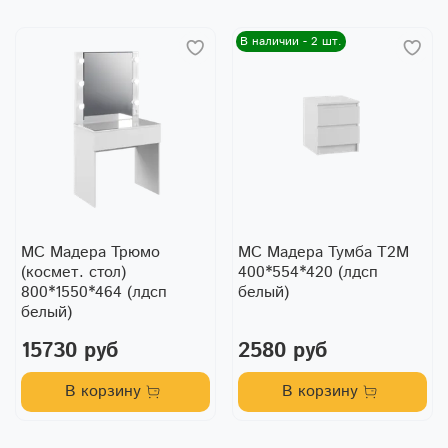
В наличии - 2 шт.
МС Мадера Трюмо
МС Мадера Тумба Т2М
(космет. стол)
400*554*420 (лдсп
800*1550*464 (лдсп
белый)
белый)
15730 руб
2580 руб
В корзину
В корзину