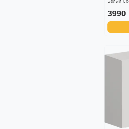
Белый С
3990