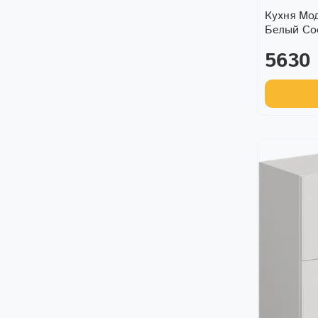
Кухня Мо
Белый С
5630